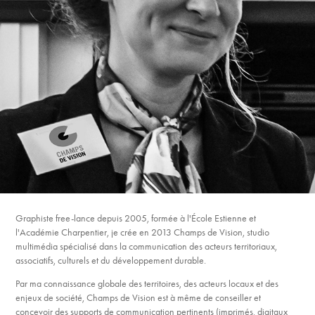
Graphiste free-lance depuis 2005, formée à l'École Estienne et
l'Académie Charpentier, je crée en 2013 Champs de Vision, studio
multimédia spécialisé dans la communication des acteurs territoriaux,
associatifs, culturels et du développement durable.
Par ma connaissance globale des territoires, des acteurs locaux et des
enjeux de société, Champs de Vision est à même de conseiller et
concevoir des supports de communication pertinents (imprimés, digitaux